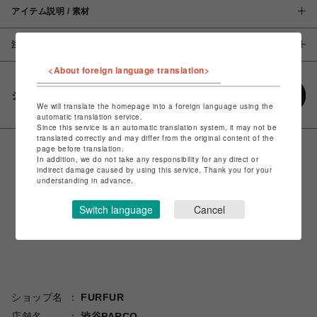
アイテム説明 / 素材
注意事項
<About foreign language translation>
シェアする
We will translate the homepage into a foreign language using the
automatic translation service.
Since this service is an automatic translation system, it may not be
translated correctly and may differ from the original content of the
page before translation.
In addition, we do not take any responsibility for any direct or
indirect damage caused by using this service. Thank you for your
understanding in advance.
Switch language
Cancel
ショップ名
FURFUR
店舗名
渋谷PARCO