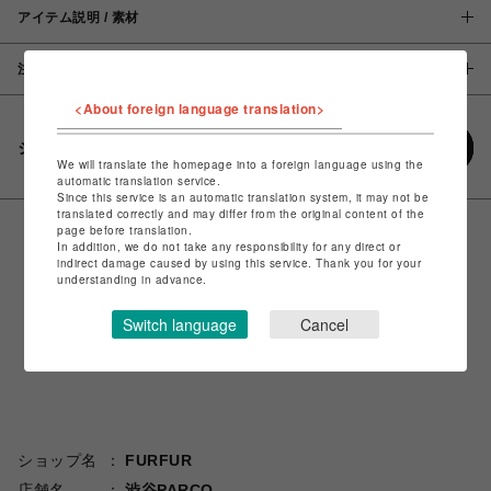
アイテム説明 / 素材
注意事項
<About foreign language translation>
シェアする
We will translate the homepage into a foreign language using the
automatic translation service.
Since this service is an automatic translation system, it may not be
translated correctly and may differ from the original content of the
page before translation.
In addition, we do not take any responsibility for any direct or
indirect damage caused by using this service. Thank you for your
understanding in advance.
Switch language
Cancel
ショップ名
FURFUR
店舗名
渋谷PARCO