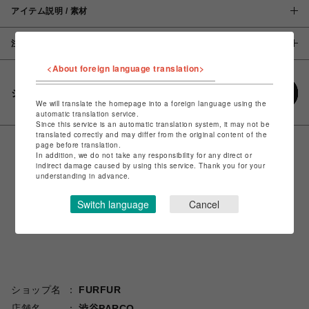
アイテム説明 / 素材
注意事項
<About foreign language translation>
シェアする
We will translate the homepage into a foreign language using the
automatic translation service.
Since this service is an automatic translation system, it may not be
translated correctly and may differ from the original content of the
page before translation.
In addition, we do not take any responsibility for any direct or
indirect damage caused by using this service. Thank you for your
understanding in advance.
Switch language
Cancel
ショップ名
FURFUR
店舗名
渋谷PARCO