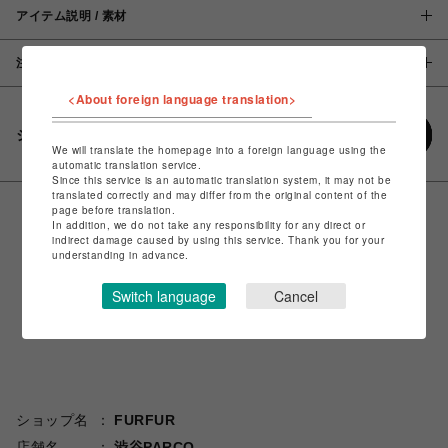
アイテム説明 / 素材
注意事項
<About foreign language translation>
シェアする
We will translate the homepage into a foreign language using the
automatic translation service.
Since this service is an automatic translation system, it may not be
translated correctly and may differ from the original content of the
page before translation.
In addition, we do not take any responsibility for any direct or
indirect damage caused by using this service. Thank you for your
understanding in advance.
Switch language
Cancel
ショップ名
FURFUR
店舗名
渋谷PARCO