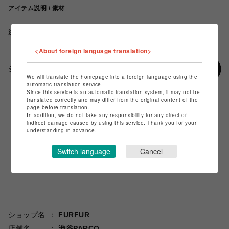
アイテム説明 / 素材
注意事項
<About foreign language translation>
シェアする
We will translate the homepage into a foreign language using the
automatic translation service.
Since this service is an automatic translation system, it may not be
translated correctly and may differ from the original content of the
page before translation.
In addition, we do not take any responsibility for any direct or
indirect damage caused by using this service. Thank you for your
understanding in advance.
Switch language
Cancel
ショップ名
FURFUR
店舗名
渋谷PARCO