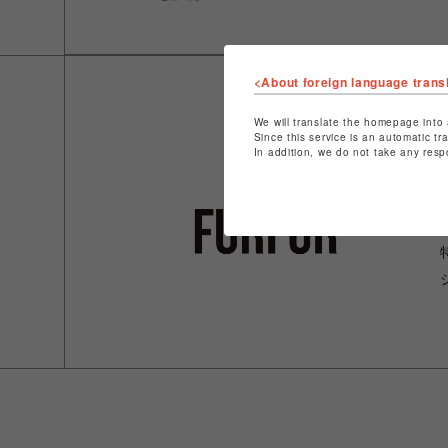
<About foreign language trans
We will translate the homepage into 
Since this service is an automatic tr
In addition, we do not take any resp