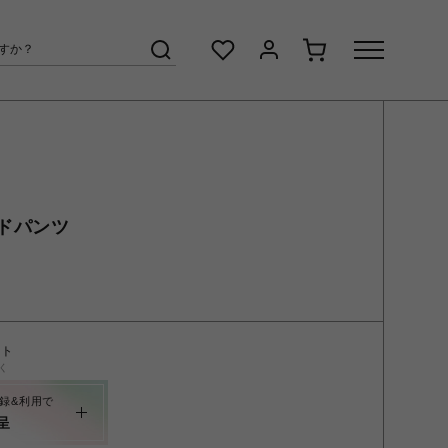
ドパンツ
ント
く
録&利用で
呈