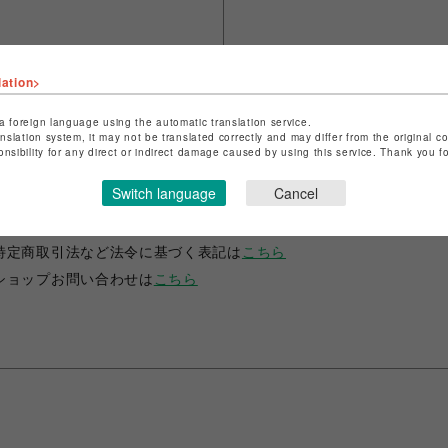
lation>
a foreign language using the automatic translation service.
anslation system, it may not be translated correctly and may differ from the original c
onsibility for any direct or indirect damage caused by using this service. Thank you 
ショップ名
FURFUR
Switch language
Cancel
店舗名
渋谷PARCO
特定商取引法など法令に基づく表記は
こちら
ショップお問い合わせは
こちら