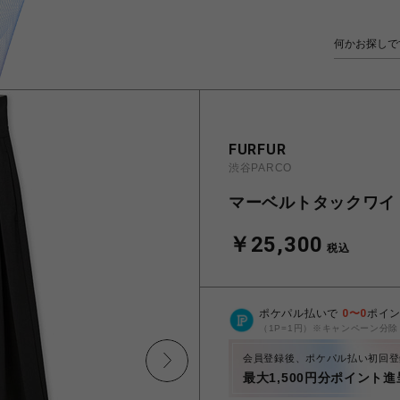
FURFUR
渋谷PARCO
マーベルトタックワイ
￥25,300
税込
ポケパル払いで
0
〜
0
ポイ
（1P=1円）※キャンペーン分除
会員登録後、ポケパル払い初回登
最大1,500円分ポイント進