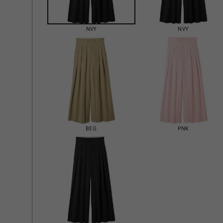
NVY
NVY
BEG
PNK