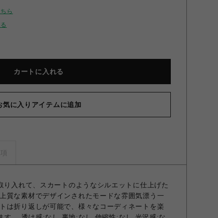
こちら
せる
カートに入れる
お気に入りアイテムに追加
ベルトタックワイドパンツ NVY 0
事項
り取り入れて、スカートのようなシルエットに仕上げた
上質な素材でデザインされたモードな雰囲気漂う一
トは折り返しが可能で、様々なコーディネートを楽
す。 透け感;なし 裏地;なし 伸縮性;なし 光沢感;な