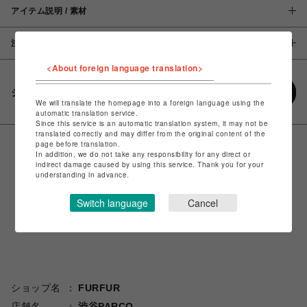
アイテム説明 / 素材
注意事項
<About foreign language translation>
シェアする
We will translate the homepage into a foreign language using the
automatic translation service.
Since this service is an automatic translation system, it may not be
translated correctly and may differ from the original content of the
page before translation.
In addition, we do not take any responsibility for any direct or
indirect damage caused by using this service. Thank you for your
understanding in advance.
Switch language
Cancel
ショップ名
FURFUR
店舗名
渋谷PARCO