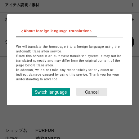
アイテム説明 / 素材
注意事項
<About foreign language translation>
シェアする
We will translate the homepage into a foreign language using the
automatic translation service.
Since this service is an automatic translation system, it may not be
translated correctly and may differ from the original content of the
page before translation.
In addition, we do not take any responsibility for any direct or
indirect damage caused by using this service. Thank you for your
understanding in advance.
Switch language
Cancel
ショップ名
FURFUR
店舗名
渋谷PARCO