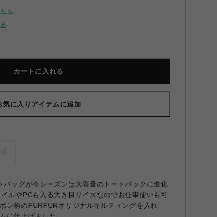
こちら
せる
カートに入れる
お気に入りアイテムに追加
キルティングトートバッグ BLK F
事項
ットバッグが今シーズンは大容量のトートバックに進化
ァイルやPCも入る大き目サイズなのでお仕事使いも可
ボン柄のFURFURオリジナルキルティングを入れ
ムに仕上げました。