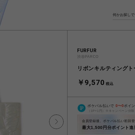
FURFUR
渋谷PARCO
リボンキルティングト
￥9,570
税込
ポケパル払いで
0
〜
0
ポイ
（1P=1円）※キャンペーン分除
会員登録後、ポケパル払い初回登
最大1,500円分ポイント進