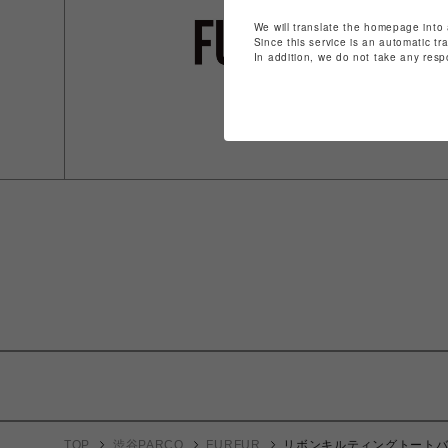
We will translate the homepage into 
Since this service is an automatic tr
In addition, we do not take any resp
TOP
渋谷PARCO
FURFUR
リボンキルティングトート