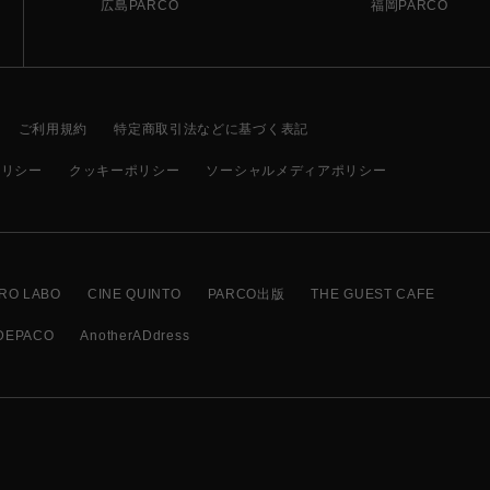
広島PARCO
福岡PARCO
ご利用規約
特定商取引法などに基づく表記
ポリシー
クッキーポリシー
ソーシャルメディアポリシー
RO LABO
CINE QUINTO
PARCO出版
THE GUEST CAFE
DEPACO
AnotherADdress