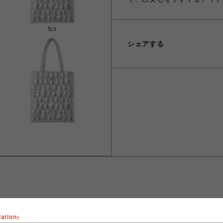
SLV
シェアする
lation>
ショップ名
FURFUR