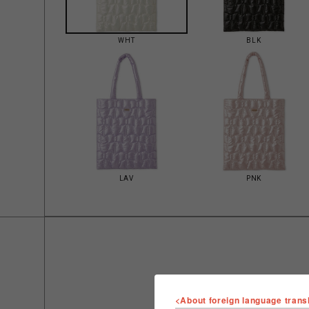
WHT
BLK
LAV
PNK
<About foreign language trans