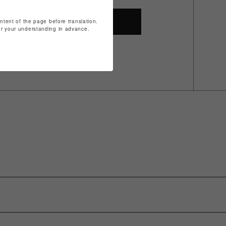
ontent of the page before translation.
SHOP TOP
for your understanding in advance.