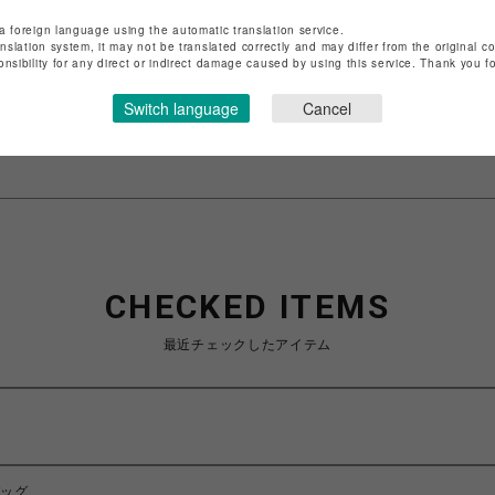
店舗名
渋谷PARCO
a foreign language using the automatic translation service.
anslation system, it may not be translated correctly and may differ from the original c
onsibility for any direct or indirect damage caused by using this service. Thank you 
特定商取引法など法令に基づく表記は
こちら
ショップお問い合わせは
こちら
Switch language
Cancel
CHECKED ITEMS
最近チェックしたアイテム
バッグ