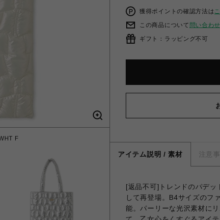
獲得ポイントの確認方法は
この商品について
問い合わ
ギフト：ラッピング不可
HT F
リボン
アイテム説明 / 素材
注意
[返品不可]トレンドのパデ
して再登場。B4サイズのフ
能。パーリーな光沢素材にリ
て、乙女心をくすぐるアイテ