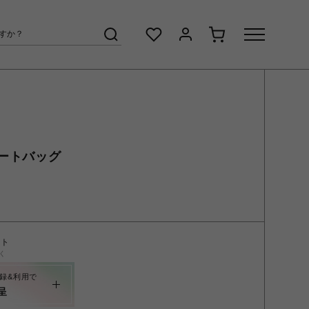
ートバッグ
ント
く
録&利用で
呈