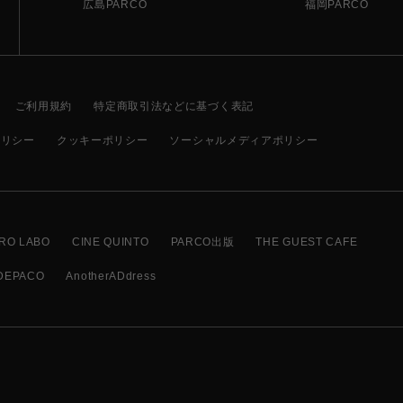
広島PARCO
福岡PARCO
ご利用規約
特定商取引法などに基づく表記
ポリシー
クッキーポリシー
ソーシャルメディアポリシー
RO LABO
CINE QUINTO
PARCO出版
THE GUEST CAFE
DEPACO
AnotherADdress