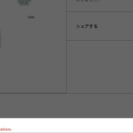
GRN
シェアする
lation>
ショップ名
FURFUR