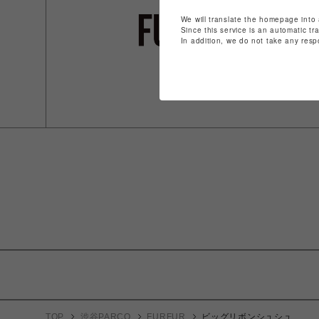
We will translate the homepage into 
Since this service is an automatic tr
In addition, we do not take any resp
TOP
渋谷PARCO
FURFUR
ビッグリボンシュシュ