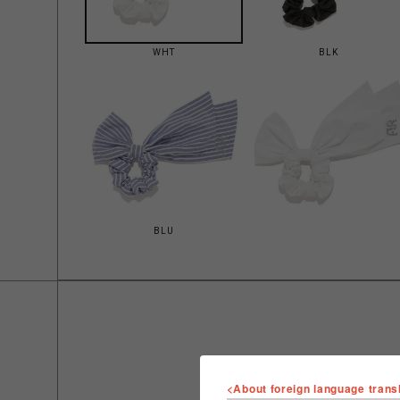
WHT
BLK
BLU
<About foreign language trans