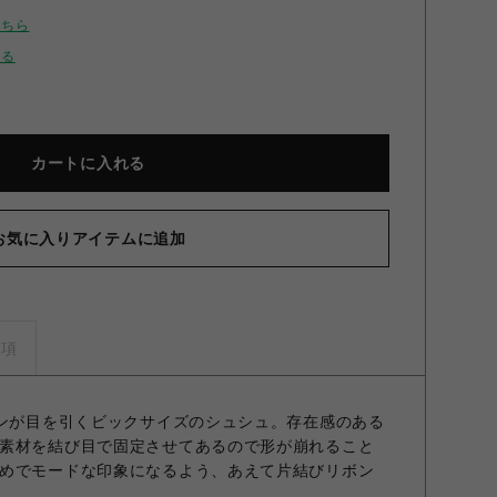
こちら
せる
カートに入れる
お気に入りアイテムに追加
ビッグリボンシュシュ BLK F
事項
ボンが目を引くビックサイズのシュシュ。存在感のある
素材を結び目で固定させてあるので形が崩れること
めでモードな印象になるよう、あえて片結びリボン