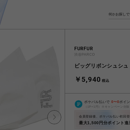
FURFUR
渋谷PARCO
ビッグリボンシュシュ
￥5,940
税込
ポケパル払いで
0
〜
0
ポイ
（1P=1円）※キャンペーン分除
会員登録後、ポケパル払い初回登
最大1,500円分ポイント進