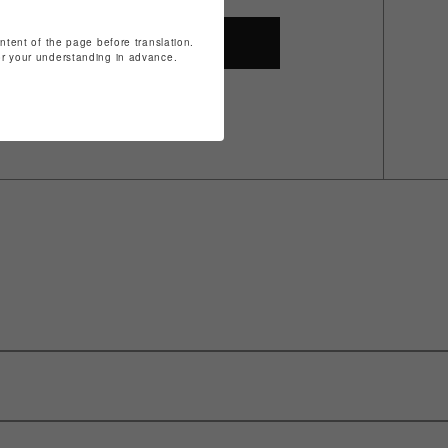
ontent of the page before translation.
SHOP TOP
for your understanding in advance.