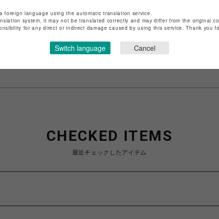
店舗名
渋谷PARCO
a foreign language using the automatic translation service.
anslation system, it may not be translated correctly and may differ from the original c
onsibility for any direct or indirect damage caused by using this service. Thank you 
特定商取引法など法令に基づく表記は
こちら
ショップお問い合わせは
こちら
Switch language
Cancel
CHECKED ITEMS
最近チェックしたアイテム