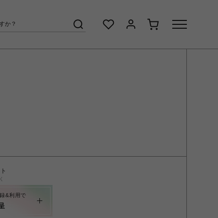
ント
く
録&利用で
呈