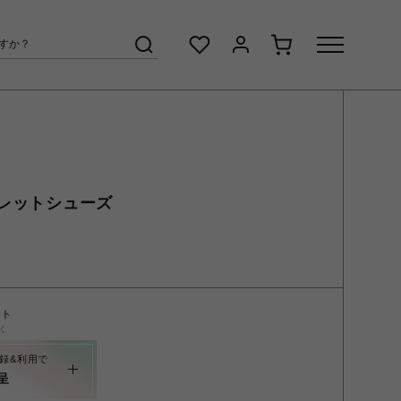
レットシューズ
ント
く
録&利用で
呈