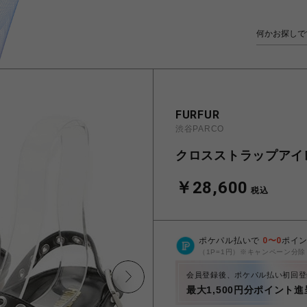
FURFUR
渋谷PARCO
クロスストラップアイ
￥28,600
税込
ポケパル払いで
0
〜
0
ポイ
（1P=1円）※キャンペーン分除
会員登録後、ポケパル払い初回登
最大1,500円分ポイント進