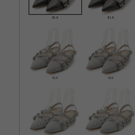
BLK
BLK
SLV
SLV