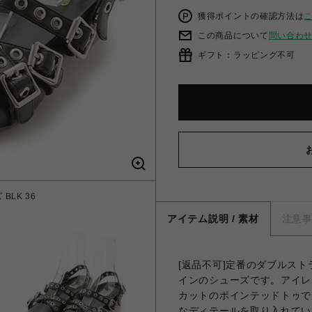
獲得ポイントの確認方法は
この商品について
問い合わ
ギフト：ラッピング不可
LK 36
クロスス
アイテム説明 / 素材
注意
[返品不可]定番のダブルス
インのシューズです。アイレ
カットのポインテッドトゥで
なディテールを取り入れてい