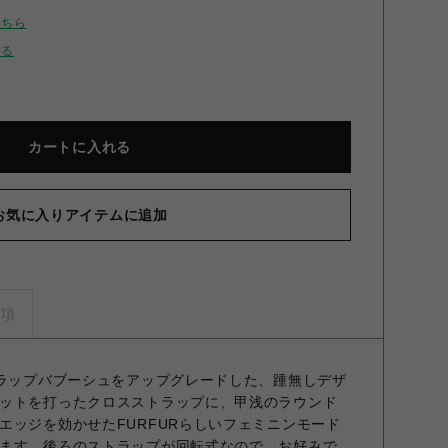
こちら
せる
カートに入れる
お気に入りアイテムに追加
トラップアイレットシューズ BLK 37
事項
トラップバブーシュをアップグレードした、踵無しデザ
ットを打ったクロスストラップに、甲浅のラウンド
エッジを効かせたFURFURらしいフェミニンモード
ます。後ろのストラップが回転式なので、お好みで