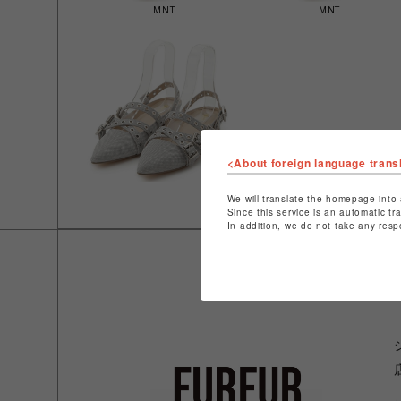
MNT
MNT
<About foreign language trans
We will translate the homepage into 
Since this service is an automatic tr
In addition, we do not take any resp