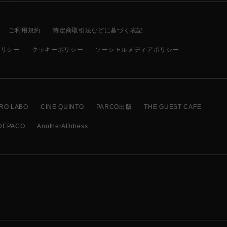
ご利用規約
特定商取引法などに基づく表記
ポリシー
クッキーポリシー
ソーシャルメディアポリシー
RO LABO
CINE QUINTO
PARCO出版
THE GUEST CAFE
DEPACO
AnotherADdress