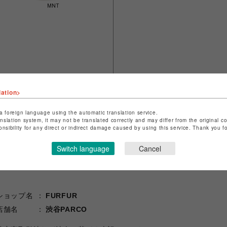
MNT
lation>
a foreign language using the automatic translation service.
anslation system, it may not be translated correctly and may differ from the original c
onsibility for any direct or indirect damage caused by using this service. Thank you 
Switch language
Cancel
ショップ名
FURFUR
店舗名
渋谷PARCO