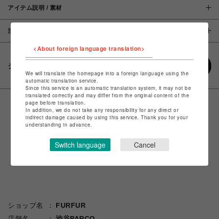
アイテム説明 / 素材
注意事項
<About foreign language translation>
シェアする
We will translate the homepage into a foreign language using the
automatic translation service.
Since this service is an automatic translation system, it may not be
translated correctly and may differ from the original content of the
page before translation.
In addition, we do not take any responsibility for any direct or
indirect damage caused by using this service. Thank you for your
understanding in advance.
Switch language
Cancel
ショップ名
FURFUR
店舗名
渋谷PARCO