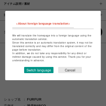
アイテム説明 / 素材
注意事項
<About foreign language translation>
シェアする
We will translate the homepage into a foreign language using the
automatic translation service.
Since this service is an automatic translation system, it may not be
translated correctly and may differ from the original content of the
page before translation.
In addition, we do not take any responsibility for any direct or
indirect damage caused by using this service. Thank you for your
understanding in advance.
Switch language
Cancel
ショップ名
FURFUR
店舗名
渋谷PARCO