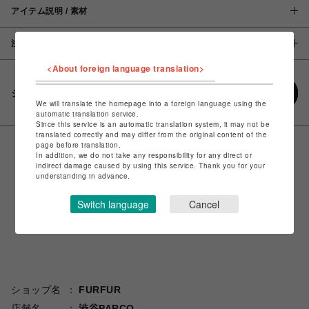
アイテム説明 / 素材
注意事項
<About foreign language translation>
シェアする
We will translate the homepage into a foreign language using the
automatic translation service.
Since this service is an automatic translation system, it may not be
translated correctly and may differ from the original content of the
page before translation.
In addition, we do not take any responsibility for any direct or
indirect damage caused by using this service. Thank you for your
understanding in advance.
Switch language
Cancel
ショップ名
FURFUR
店舗名
渋谷PARCO