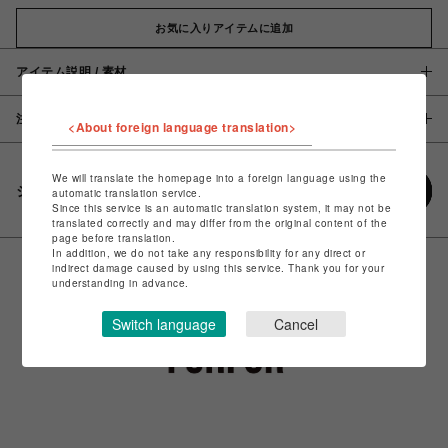
お気に入りアイテムに追加
アイテム説明 / 素材
注意事項
<About foreign language translation>
We will translate the homepage into a foreign language using the
シェアする
automatic translation service.
Since this service is an automatic translation system, it may not be
translated correctly and may differ from the original content of the
page before translation.
In addition, we do not take any responsibility for any direct or
indirect damage caused by using this service. Thank you for your
understanding in advance.
Switch language
Cancel