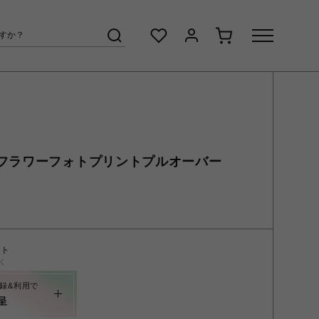
late】フラワーフォトプリントプルオーバー
ント
く
録&利用で
呈