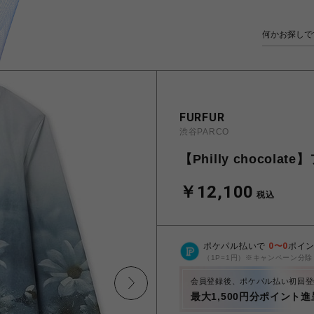
FURFUR
渋谷PARCO
【Philly choco
￥12,100
税込
ポケパル払いで
0
〜
0
ポイ
（1P=1円）※キャンペーン分除
会員登録後、ポケパル払い初回登
最大1,500円分ポイント進