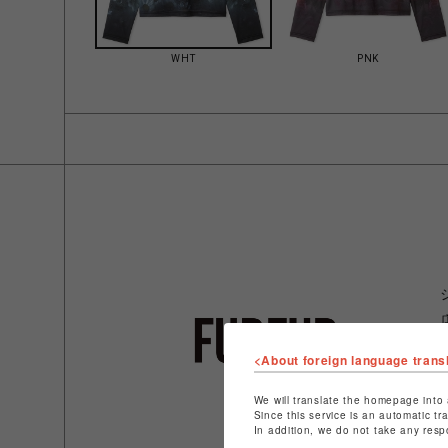
WHT
PNK
<About foreign language trans
We will translate the homepage into 
Since this service is an automatic tr
In addition, we do not take any resp