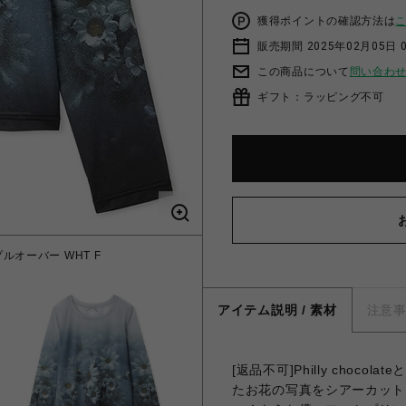
獲得ポイントの確認方法は
販売期間 2025年02月05日 
この商品について
問い合わ
ギフト：ラッピング不可
プルオーバー WHT F
【Philly choc
アイテム説明 / 素材
注意
[返品不可]Philly cho
たお花の写真をシアーカット