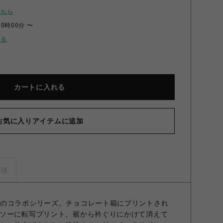
こちら
00時00分 〜
せる
カートに入れる
お気に入りアイテムに追加
olate】フラワーフォトプリントプルオーバー PNK F
事項
colateとのコラボシリーズ。チョコレート箱にプリントされ
ソーに転写プリント。裾から衿ぐりにかけて消えて