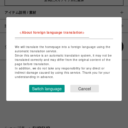
アイテム説明 / 素材
注意事項
<About foreign language translation>
シェアする
We will translate the homepage into a foreign language using the
automatic translation service.
Since this service is an automatic translation system, it may not be
translated correctly and may differ from the original content of the
page before translation.
In addition, we do not take any responsibility for any direct or
indirect damage caused by using this service. Thank you for your
understanding in advance.
Switch language
Cancel