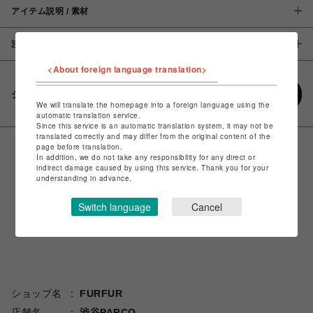
アイテム説明 / 素材
注意事項
<About foreign language translation>
シェアする
We will translate the homepage into a foreign language using the
automatic translation service.
Since this service is an automatic translation system, it may not be
translated correctly and may differ from the original content of the
page before translation.
In addition, we do not take any responsibility for any direct or
indirect damage caused by using this service. Thank you for your
understanding in advance.
Switch language
Cancel
ショップ名
FURFUR
店舗名
渋谷PARCO