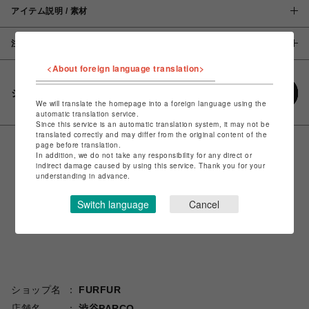
アイテム説明 / 素材
注意事項
<About foreign language translation>
シェアする
We will translate the homepage into a foreign language using the
automatic translation service.
Since this service is an automatic translation system, it may not be
translated correctly and may differ from the original content of the
page before translation.
In addition, we do not take any responsibility for any direct or
indirect damage caused by using this service. Thank you for your
understanding in advance.
Switch language
Cancel
ショップ名
FURFUR
店舗名
渋谷PARCO