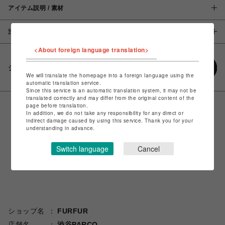
アイテム説明 / 素材
注意事項
<About foreign language translation>
シェアする
We will translate the homepage into a foreign language using the
automatic translation service.
Since this service is an automatic translation system, it may not be
translated correctly and may differ from the original content of the
page before translation.
In addition, we do not take any responsibility for any direct or
indirect damage caused by using this service. Thank you for your
understanding in advance.
Switch language
Cancel
ショップ名
FURFUR
店舗名
渋谷PARCO