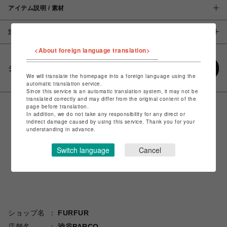
アイテム説明 / 素材
注意事項
<About foreign language translation>
シェアする
We will translate the homepage into a foreign language using the
automatic translation service.
Since this service is an automatic translation system, it may not be
translated correctly and may differ from the original content of the
page before translation.
In addition, we do not take any responsibility for any direct or
indirect damage caused by using this service. Thank you for your
understanding in advance.
Switch language
Cancel
ショップ名
FURFUR
店舗名
渋谷PARCO