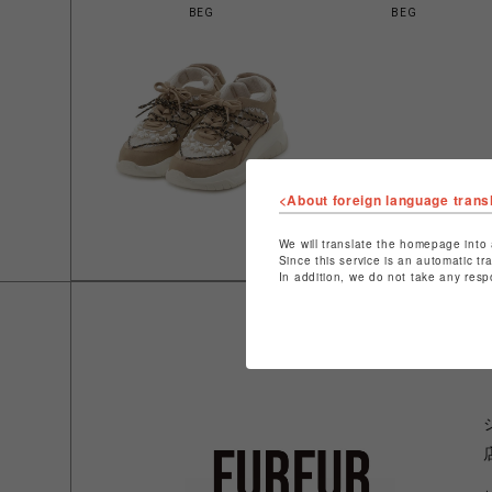
BEG
BEG
<About foreign language trans
We will translate the homepage into 
Since this service is an automatic tr
In addition, we do not take any resp