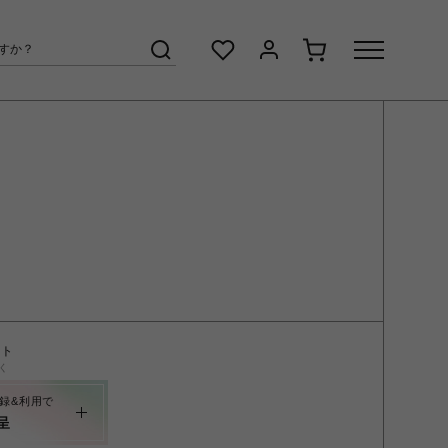
ント
く
録&利用で
呈