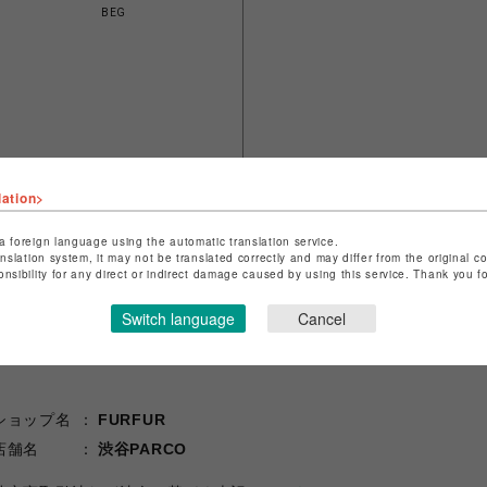
BEG
lation>
a foreign language using the automatic translation service.
anslation system, it may not be translated correctly and may differ from the original c
onsibility for any direct or indirect damage caused by using this service. Thank you 
Switch language
Cancel
ショップ名
FURFUR
店舗名
渋谷PARCO