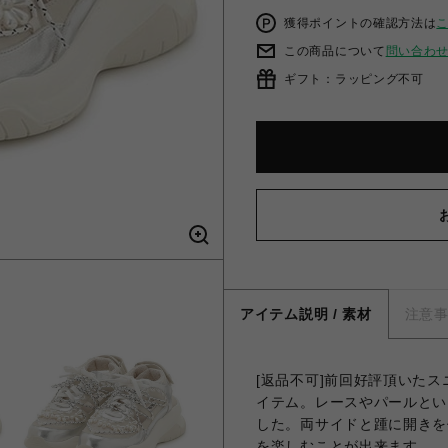
獲得ポイントの確認方法は
この商品について
問い合わ
ギフト：ラッピング不可
6
アイテム説明 / 素材
注意
[返品不可]前回好評頂いた
イテム。レースやパールとい
した。両サイドと踵に開きを
を楽しむことが出来ます。