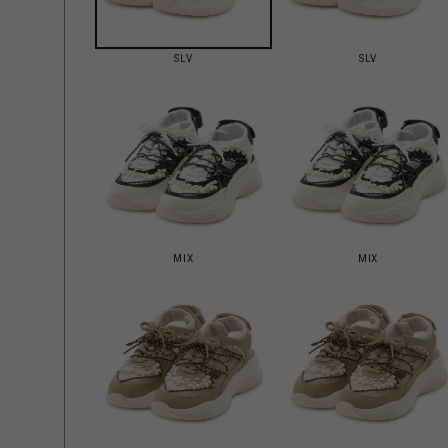
SLV
SLV
MIX
MIX