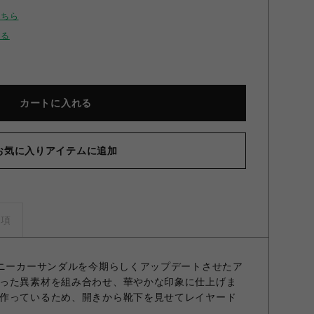
こちら
せる
カートに入れる
お気に入りアイテムに追加
スニーカーサンダル SLV 37
事項
スニーカーサンダルを今期らしくアップデートさせたア
った異素材を組み合わせ、華やかな印象に仕上げま
作っているため、開きから靴下を見せてレイヤード