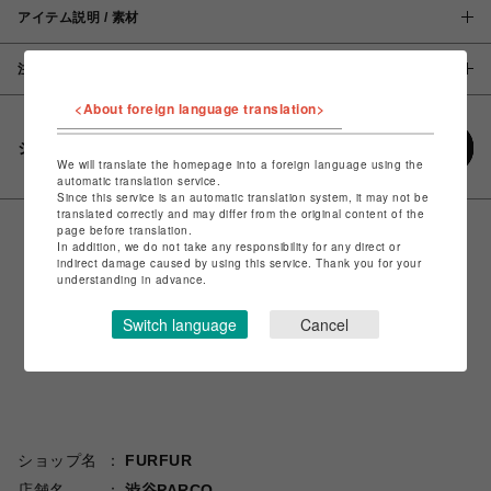
アイテム説明 / 素材
注意事項
<About foreign language translation>
シェアする
We will translate the homepage into a foreign language using the
automatic translation service.
Since this service is an automatic translation system, it may not be
translated correctly and may differ from the original content of the
page before translation.
In addition, we do not take any responsibility for any direct or
indirect damage caused by using this service. Thank you for your
understanding in advance.
Switch language
Cancel
ショップ名
FURFUR
店舗名
渋谷PARCO