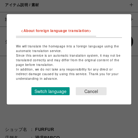
アイテム説明 / 素材
注意事項
<About foreign language translation>
シェアする
We will translate the homepage into a foreign language using the
automatic translation service.
Since this service is an automatic translation system, it may not be
translated correctly and may differ from the original content of the
page before translation.
In addition, we do not take any responsibility for any direct or
indirect damage caused by using this service. Thank you for your
understanding in advance.
Switch language
Cancel
ショップ名
FURFUR
店舗名
渋谷PARCO