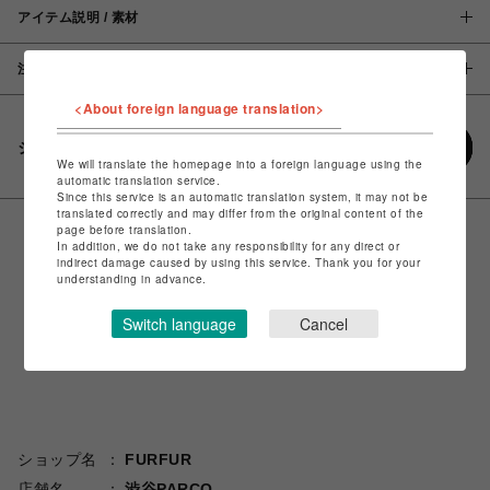
アイテム説明 / 素材
注意事項
<About foreign language translation>
シェアする
We will translate the homepage into a foreign language using the
automatic translation service.
Since this service is an automatic translation system, it may not be
translated correctly and may differ from the original content of the
page before translation.
In addition, we do not take any responsibility for any direct or
indirect damage caused by using this service. Thank you for your
understanding in advance.
Switch language
Cancel
ショップ名
FURFUR
店舗名
渋谷PARCO