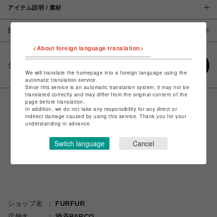
アイテム説明 / 素材
注意事項
<About foreign language translation>
シェアする
We will translate the homepage into a foreign language using the
automatic translation service.
Since this service is an automatic translation system, it may not be
translated correctly and may differ from the original content of the
page before translation.
In addition, we do not take any responsibility for any direct or
indirect damage caused by using this service. Thank you for your
understanding in advance.
Switch language
Cancel
ショップ名
FURFUR
店舗名
渋谷PARCO