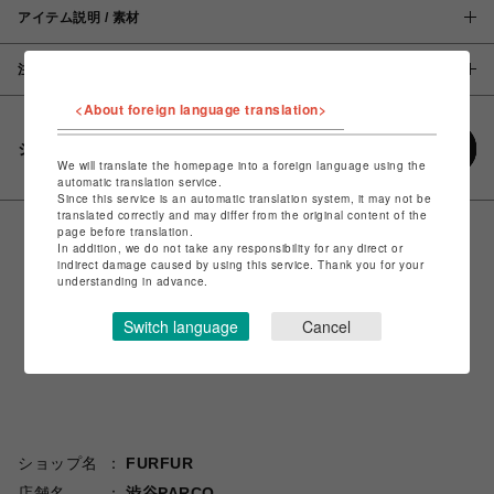
アイテム説明 / 素材
注意事項
<About foreign language translation>
シェアする
We will translate the homepage into a foreign language using the
automatic translation service.
Since this service is an automatic translation system, it may not be
translated correctly and may differ from the original content of the
page before translation.
In addition, we do not take any responsibility for any direct or
indirect damage caused by using this service. Thank you for your
understanding in advance.
Switch language
Cancel
ショップ名
FURFUR
店舗名
渋谷PARCO