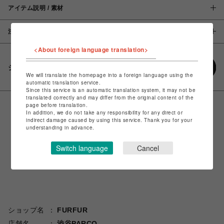
アイテム説明 / 素材
注意事項
<About foreign language translation>
シェアする
We will translate the homepage into a foreign language using the
automatic translation service.
Since this service is an automatic translation system, it may not be
translated correctly and may differ from the original content of the
page before translation.
In addition, we do not take any responsibility for any direct or
indirect damage caused by using this service. Thank you for your
understanding in advance.
Switch language
Cancel
ショップ名
FURFUR
店舗名
渋谷PARCO