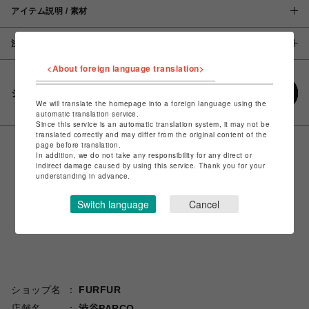
アイテム説明 / 素材
注意事項
<About foreign language translation>
シェアする
We will translate the homepage into a foreign language using the
automatic translation service.
Since this service is an automatic translation system, it may not be
translated correctly and may differ from the original content of the
page before translation.
In addition, we do not take any responsibility for any direct or
indirect damage caused by using this service. Thank you for your
understanding in advance.
Switch language
Cancel
ショップ名
FURFUR
店舗名
渋谷PARCO