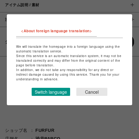
アイテム説明 / 素材
注意事項
<About foreign language translation>
シェアする
We will translate the homepage into a foreign language using the
automatic translation service.
Since this service is an automatic translation system, it may not be
translated correctly and may differ from the original content of the
page before translation.
In addition, we do not take any responsibility for any direct or
indirect damage caused by using this service. Thank you for your
understanding in advance.
Switch language
Cancel
ショップ名
FURFUR
店舗名
渋谷PARCO