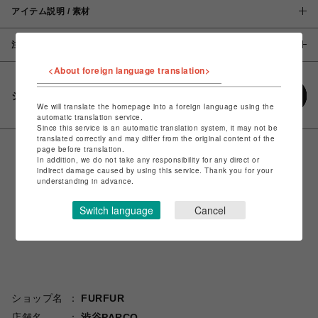
アイテム説明 / 素材
注意事項
<About foreign language translation>
シェアする
We will translate the homepage into a foreign language using the
automatic translation service.
Since this service is an automatic translation system, it may not be
translated correctly and may differ from the original content of the
page before translation.
In addition, we do not take any responsibility for any direct or
indirect damage caused by using this service. Thank you for your
understanding in advance.
Switch language
Cancel
ショップ名
FURFUR
店舗名
渋谷PARCO