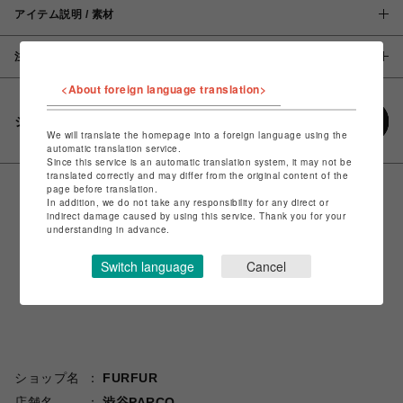
アイテム説明 / 素材
注意事項
<About foreign language translation>
シェアする
We will translate the homepage into a foreign language using the
automatic translation service.
Since this service is an automatic translation system, it may not be
translated correctly and may differ from the original content of the
page before translation.
In addition, we do not take any responsibility for any direct or
indirect damage caused by using this service. Thank you for your
understanding in advance.
Switch language
Cancel
ショップ名
FURFUR
店舗名
渋谷PARCO