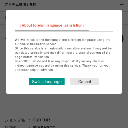
アイテム説明 / 素材
注意事項
<About foreign language translation>
シェアする
We will translate the homepage into a foreign language using the
automatic translation service.
Since this service is an automatic translation system, it may not be
translated correctly and may differ from the original content of the
page before translation.
In addition, we do not take any responsibility for any direct or
indirect damage caused by using this service. Thank you for your
understanding in advance.
Switch language
Cancel
ショップ名
FURFUR
店舗名
渋谷PARCO