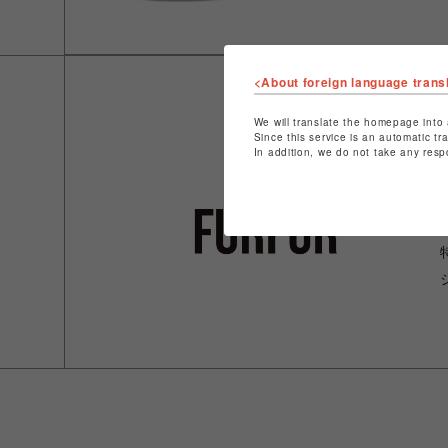
<About foreign language trans
We will translate the homepage into 
Since this service is an automatic tr
In addition, we do not take any resp