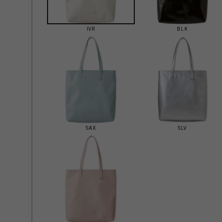
IVR
BLK
SAX
SLV