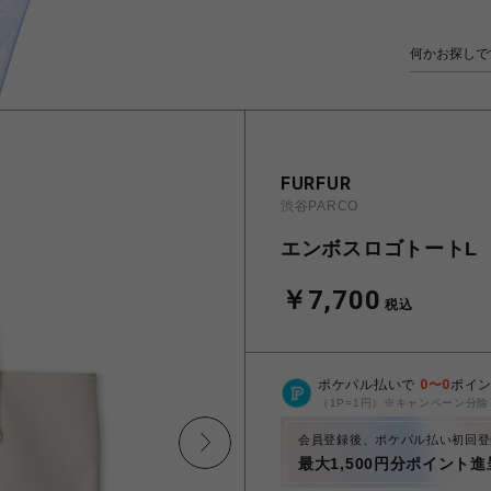
FURFUR
渋谷PARCO
エンボスロゴトートL
￥7,700
税込
ポケパル払いで
0
〜
0
ポイ
（1P=1円）※キャンペーン分除
会員登録後、ポケパル払い初回登
最大1,500円分ポイント進