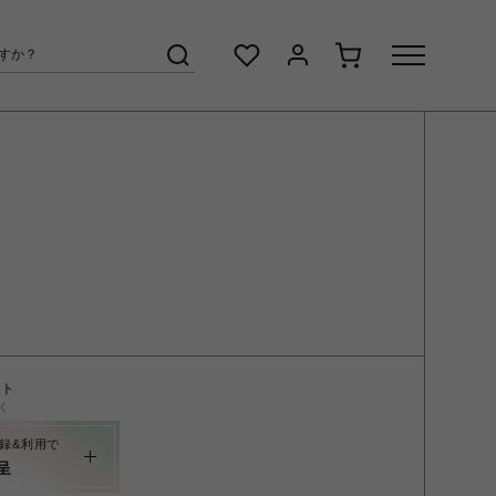
ント
く
録&利用で
呈