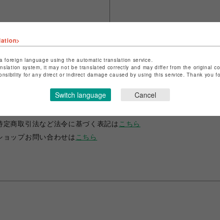
lation>
a foreign language using the automatic translation service.
anslation system, it may not be translated correctly and may differ from the original c
onsibility for any direct or indirect damage caused by using this service. Thank you 
ショップ名
FURFUR
Switch language
Cancel
店舗名
渋谷PARCO
特定商取引法など法令に基づく表記は
こちら
ショップお問い合わせは
こちら