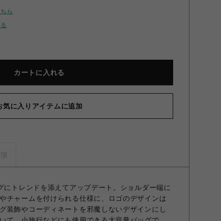
こちら
せる
カートに入れる
お気に入りアイテムに追加
エンボスロゴトートL BLK F
事項
ッグにトレンドを添えてアップデート。ショルダー端に
やチャームを付けられる仕様に、ロゴのデザインは
グ装飾やコーディネートを邪魔しないデザインにし
いて、小旅行などにも使用できる大容量バッグで