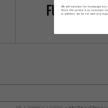
We will translate the homepage into 
Since this service is an automatic tr
In addition, we do not take any resp
TOP
渋谷PARCO
FURFUR
マテリアルコンビ3セットシ