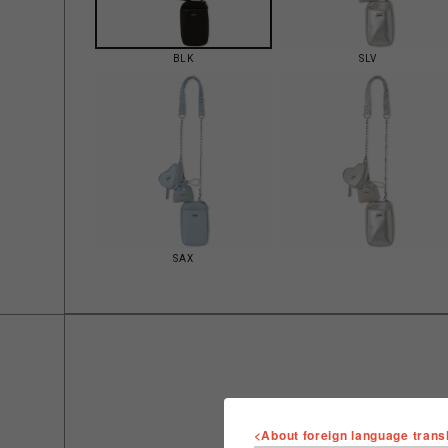
BLK
SLV
SAX
<About foreign language trans