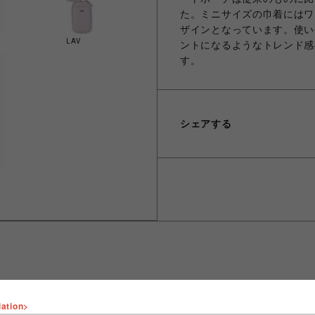
た。ミニサイズの巾着にはワ
ザインとなっています。使い
LAV
ントになるようなトレンド感
す。
シェアする
lation>
ショップ名
FURFUR