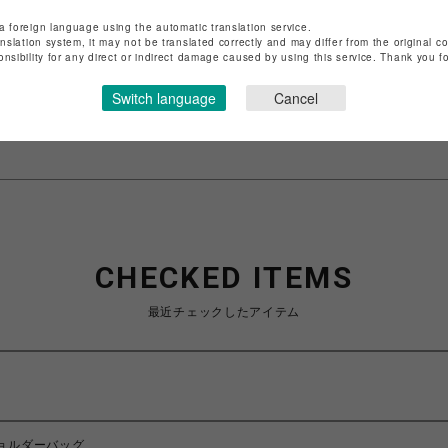
店舗名
渋谷PARCO
a foreign language using the automatic translation service.
anslation system, it may not be translated correctly and may differ from the original c
onsibility for any direct or indirect damage caused by using this service. Thank you 
特定商取引法など法令に基づく表記は
こちら
ショップお問い合わせは
こちら
Switch language
Cancel
CHECKED ITEMS
最近チェックしたアイテム
ョルダーバッグ