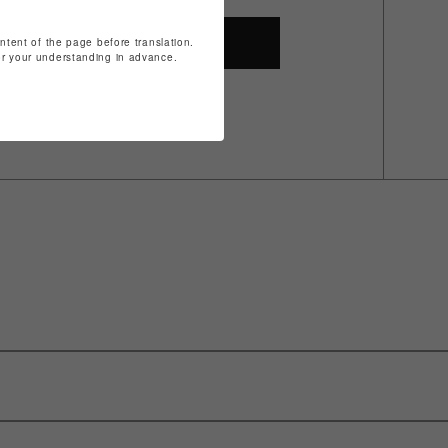
ontent of the page before translation.
SHOP TOP
for your understanding in advance.