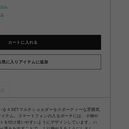
こちら
せる
カートに入れる
お気に入りアイテムに追加
コンビ3セットショルダーバッグ SLV F
事項
ている４SETマルチショルダーをスポーティーな雰囲気
アイテム。スマートフォンの入るポーチには、小物や
トを付け使いやすいようにデザインしています。ハ
べ厚みを出すことで、より物が入るようにしまし