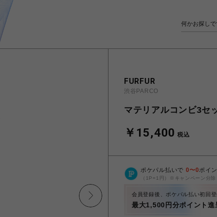
FURFUR
渋谷PARCO
マテリアルコンビ3セ
￥15,400
税込
ポケパル払いで
0
〜
0
ポイ
（1P=1円）※キャンペーン分除
会員登録後、ポケパル払い初回登
最大1,500円分ポイント進