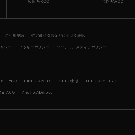
広島PARCO
福岡PARCO
ご利用規約
特定商取引法などに基づく表記
ポリシー
クッキーポリシー
ソーシャルメディアポリシー
RO LABO
CINE QUINTO
PARCO出版
THE GUEST CAFE
DEPACO
AnotherADdress