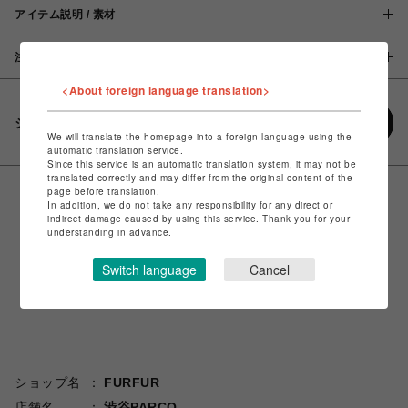
アイテム説明 / 素材
注意事項
<About foreign language translation>
シェアする
We will translate the homepage into a foreign language using the
automatic translation service.
Since this service is an automatic translation system, it may not be
translated correctly and may differ from the original content of the
page before translation.
In addition, we do not take any responsibility for any direct or
indirect damage caused by using this service. Thank you for your
understanding in advance.
Switch language
Cancel
ショップ名
FURFUR
店舗名
渋谷PARCO