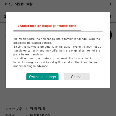
アイテム説明 / 素材
注意事項
<About foreign language translation>
シェアする
We will translate the homepage into a foreign language using the
automatic translation service.
Since this service is an automatic translation system, it may not be
translated correctly and may differ from the original content of the
page before translation.
In addition, we do not take any responsibility for any direct or
indirect damage caused by using this service. Thank you for your
understanding in advance.
Switch language
Cancel
ショップ名
FURFUR
店舗名
渋谷PARCO