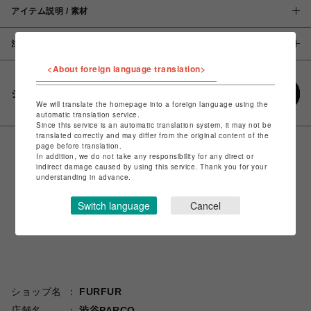
アイテム説明 / 素材
注意事項
<About foreign language translation>
シェアする
We will translate the homepage into a foreign language using the
automatic translation service.
Since this service is an automatic translation system, it may not be
translated correctly and may differ from the original content of the
page before translation.
In addition, we do not take any responsibility for any direct or
indirect damage caused by using this service. Thank you for your
understanding in advance.
Switch language
Cancel
ショップ名
FURFUR
店舗名
渋谷PARCO