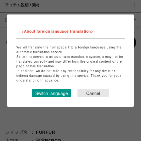
アイテム説明 / 素材
注意事項
<About foreign language translation>
シェアする
We will translate the homepage into a foreign language using the
automatic translation service.
Since this service is an automatic translation system, it may not be
translated correctly and may differ from the original content of the
page before translation.
In addition, we do not take any responsibility for any direct or
indirect damage caused by using this service. Thank you for your
understanding in advance.
Switch language
Cancel
ショップ名
FURFUR
店舗名
渋谷PARCO