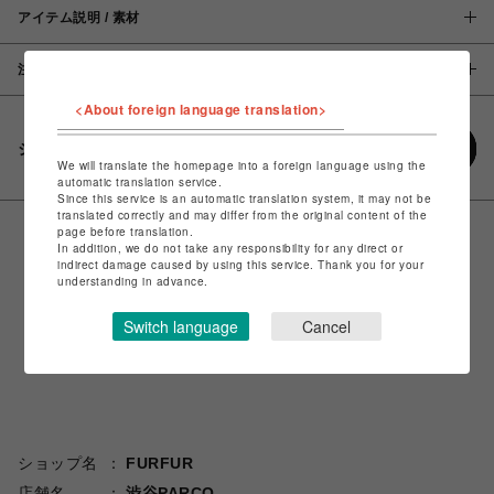
アイテム説明 / 素材
注意事項
<About foreign language translation>
シェアする
We will translate the homepage into a foreign language using the
automatic translation service.
Since this service is an automatic translation system, it may not be
translated correctly and may differ from the original content of the
page before translation.
In addition, we do not take any responsibility for any direct or
indirect damage caused by using this service. Thank you for your
understanding in advance.
Switch language
Cancel
ショップ名
FURFUR
店舗名
渋谷PARCO