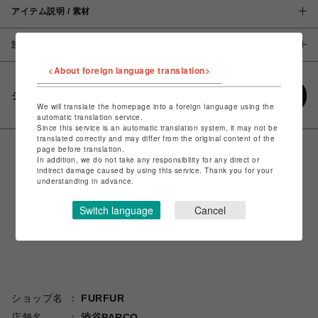
アイテム説明 / 素材
注意事項
<About foreign language translation>
シェアする
We will translate the homepage into a foreign language using the
automatic translation service.
Since this service is an automatic translation system, it may not be
translated correctly and may differ from the original content of the
page before translation.
In addition, we do not take any responsibility for any direct or
indirect damage caused by using this service. Thank you for your
understanding in advance.
Switch language
Cancel
ショップ名
FURFUR
店舗名
渋谷PARCO