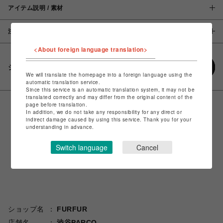
アイテム説明 / 素材
注意事項
<About foreign language translation>
シェアする
We will translate the homepage into a foreign language using the
automatic translation service.
Since this service is an automatic translation system, it may not be
translated correctly and may differ from the original content of the
page before translation.
In addition, we do not take any responsibility for any direct or
indirect damage caused by using this service. Thank you for your
understanding in advance.
Switch language
Cancel
ショップ名
FURFUR
店舗名
渋谷PARCO