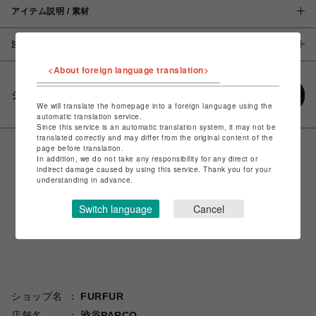
アイテム説明 / 素材
注意事項
<About foreign language translation>
シェアする
We will translate the homepage into a foreign language using the
automatic translation service.
Since this service is an automatic translation system, it may not be
translated correctly and may differ from the original content of the
page before translation.
In addition, we do not take any responsibility for any direct or
indirect damage caused by using this service. Thank you for your
understanding in advance.
Switch language
Cancel
ショップ名
FURFUR
店舗名
渋谷PARCO