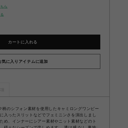
こちら
せる
カートに入れる
お気に入りアイテムに追加
ロストキャミワンピース RED F
事項
ック柄のシフォン素材を使用したキャミロングワンピー
に入ったスリットなどでフェミニンさを演出しまし
ため、インナーにシアー素材やニット素材などのト
様々なシーズンで楽しめます。 透け感;なし 裏地;