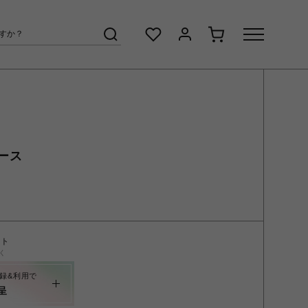
ース
ント
く
録&利用で
呈