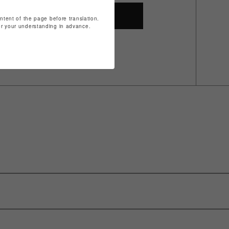
SHOP TOP
ontent of the page before translation.
for your understanding in advance.