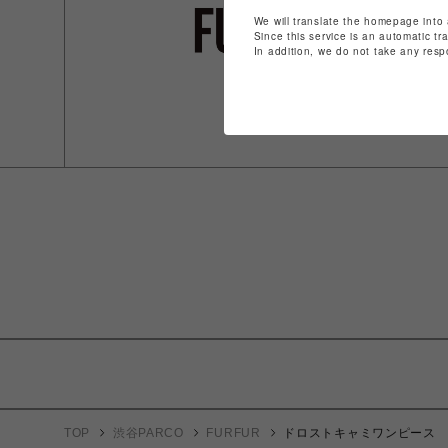
We will translate the homepage into 
Since this service is an automatic tr
In addition, we do not take any resp
TOP
渋谷PARCO
FURFUR
ドロストキャミワンピース