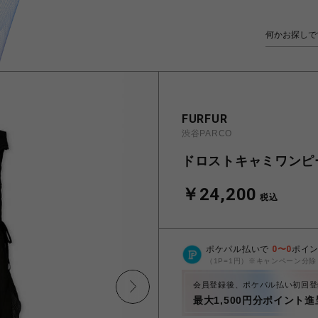
FURFUR
渋谷PARCO
ドロストキャミワンピ
￥24,200
税込
ポケパル払いで
0
〜
0
ポイ
（1P=1円）※キャンペーン分除
会員登録後、ポケパル払い初回登
最大1,500円分ポイント進