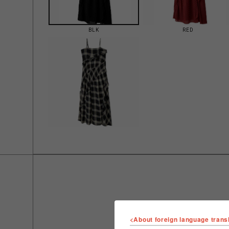
BLK
RED
<About foreign language trans