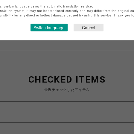
店舗名
渋谷PARCO
a foreign language using the automatic translation service.
anslation system, it may not be translated correctly and may differ from the original c
特定商取引法など法令に基づく表記は
こちら
onsibility for any direct or indirect damage caused by using this service. Thank you 
ショップお問い合わせは
こちら
Switch language
Cancel
CHECKED ITEMS
最近チェックしたアイテム