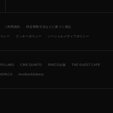
ご利用規約
特定商取引法などに基づく表記
ポリシー
クッキーポリシー
ソーシャルメディアポリシー
RO LABO
CINE QUINTO
PARCO出版
THE GUEST CAFE
DEPACO
AnotherADdress