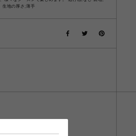
し 生地の厚さ;薄手