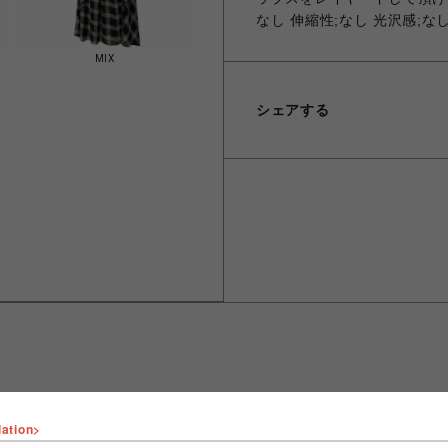
なし 伸縮性;なし 光沢感;な
MIX
シェアする
lation>
ショップ名
FURFUR