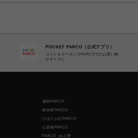
POCKET PARCO（公式アプリ）
コイン＆クーポンでPARCOでのお買い物
がオトクに
浦和PARCO
錦糸町PARCO
ひばりが丘PARCO
心斎橋PARCO
PARCO_ya上野