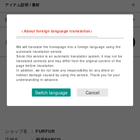
アイテム説明 / 素材
注意事項
<About foreign language translation>
シェアする
We will translate the homepage into a foreign language using the
automatic translation service.
Since this service is an automatic translation system, it may not be
translated correctly and may differ from the original content of the
page before translation.
In addition, we do not take any responsibility for any direct or
indirect damage caused by using this service. Thank you for your
understanding in advance.
Switch language
Cancel
ショップ名
FURFUR
店舗名
渋谷PARCO