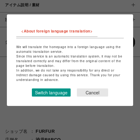
アイテム説明 / 素材
注意事項
<About foreign language translation>
シェアする
We will translate the homepage into a foreign language using the
automatic translation service.
Since this service is an automatic translation system, it may not be
translated correctly and may differ from the original content of the
page before translation.
In addition, we do not take any responsibility for any direct or
indirect damage caused by using this service. Thank you for your
understanding in advance.
Switch language
Cancel
ショップ名
FURFUR
店舗名
渋谷PARCO