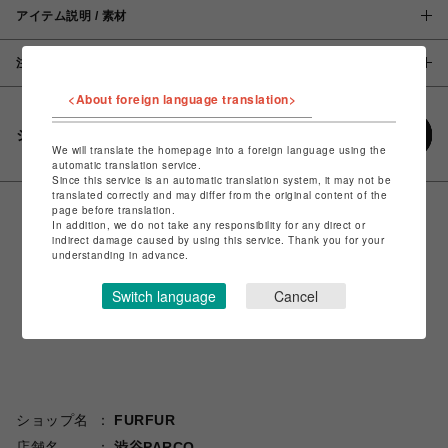
アイテム説明 / 素材
注意事項
<About foreign language translation>
シェアする
We will translate the homepage into a foreign language using the
automatic translation service.
Since this service is an automatic translation system, it may not be
translated correctly and may differ from the original content of the
page before translation.
In addition, we do not take any responsibility for any direct or
indirect damage caused by using this service. Thank you for your
understanding in advance.
Switch language
Cancel
ショップ名
FURFUR
店舗名
渋谷PARCO