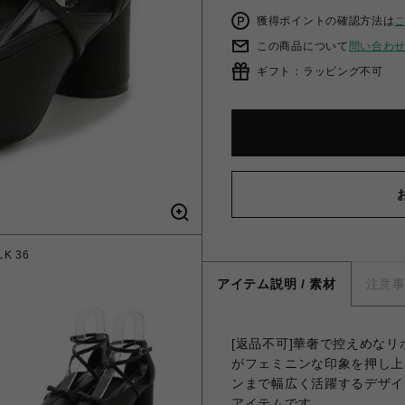
獲得ポイントの確認方法は
この商品について
問い合わ
ギフト：ラッピング不可
K 36
クロス
アイテム説明 / 素材
注意
[返品不可]華奢で控えめな
がフェミニンな印象を押し上
ンまで幅広く活躍するデザイ
アイテムです。