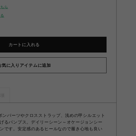
こちら
せる
カートに入れる
お気に入りアイテムに追加
トラップリボンパンプス BLK 37
事項
リボンパーツやクロスストラップ、浅めの甲シルエット
げるパンプス。デイリーシーン～オケージョンシー
ンです。安定感のあるヒールなので履き心地も良い