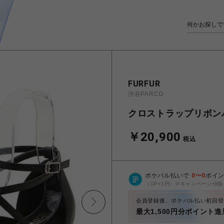
FURFUR
渋谷PARCO
クロストラップリボン
￥20,900
税込
ポケパル払いで
0
〜
0
ポイ
（1P=1円）※キャンペーン分除
会員登録後、ポケパル払い初回登
最大1,500円分ポイント進