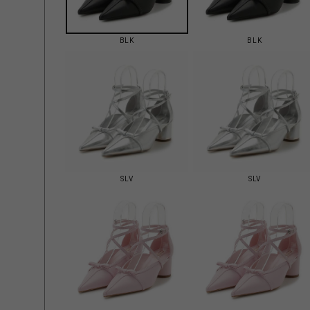
BLK
BLK
SLV
SLV