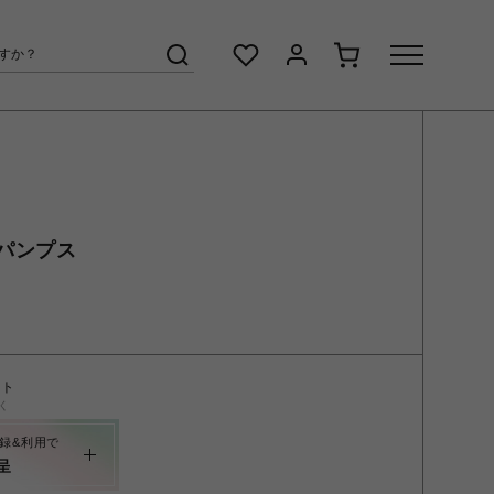
パンプス
ント
く
録&利用で
呈