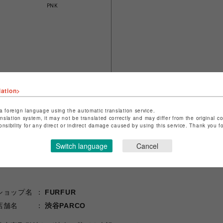
PNK
lation>
a foreign language using the automatic translation service.
anslation system, it may not be translated correctly and may differ from the original c
onsibility for any direct or indirect damage caused by using this service. Thank you 
Switch language
Cancel
ショップ名
FURFUR
店舗名
渋谷PARCO