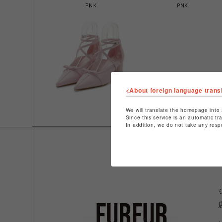
PNK
PNK
<About foreign language trans
We will translate the homepage into 
Since this service is an automatic tr
In addition, we do not take any resp