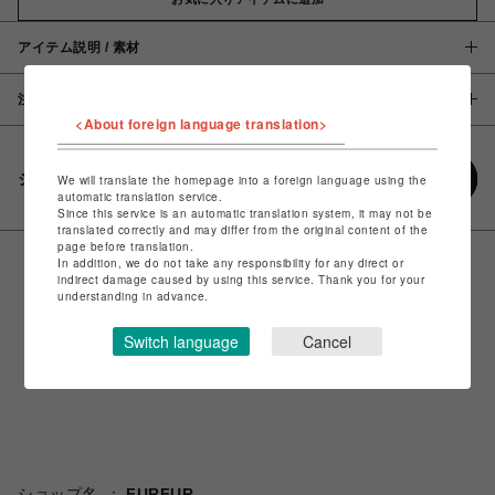
アイテム説明 / 素材
注意事項
<About foreign language translation>
シェアする
We will translate the homepage into a foreign language using the
automatic translation service.
Since this service is an automatic translation system, it may not be
translated correctly and may differ from the original content of the
page before translation.
In addition, we do not take any responsibility for any direct or
indirect damage caused by using this service. Thank you for your
understanding in advance.
Switch language
Cancel
ショップ名
FURFUR