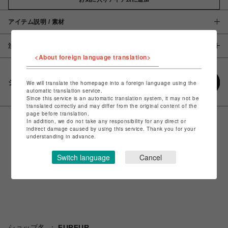
アイテム説明 / 素材
注意事項
<About foreign language translation>
シェアする
We will translate the homepage into a foreign language using the
automatic translation service.
Since this service is an automatic translation system, it may not be
translated correctly and may differ from the original content of the
page before translation.
In addition, we do not take any responsibility for any direct or
indirect damage caused by using this service. Thank you for your
understanding in advance.
Switch language
Cancel
ショップ名
FURFUR